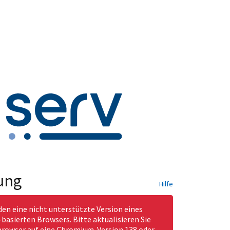
ung
Hilfe
den eine nicht unterstützte Version eines
asierten Browsers. Bitte aktualisieren Sie
rowser auf eine Chromium-Version 138 oder